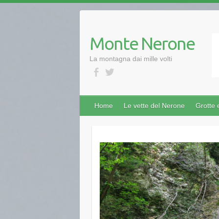
Monte Nerone
La montagna dai mille volti
Home
Le vette del Nerone
Grotte 