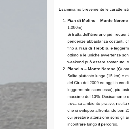
Esaminiamo brevemente le caratteristich
Pian di Molino – Monte Nerone
1.080m)
Si tratta dell’itinerario più freque
pendenze abbastanza costanti, che 
fino a
Pian di Trebbio
, e leggerm
ottimo e le uniche avvertenze sono
weekend può essere sostenuto, trat
Pianello – Monte Nerone
(Quota 
Salita piuttosto lunga (15 km) e 
del Giro del 2009 ed oggi in condi
leggermente sconnesso), piuttos
massime del 13%. Decisamente esp
trova su ambiente prativo, risulta 
che si sviluppa affrontando ben 21 t
cui prestare attenzione sono gli 
incontrare lungo il percorso.