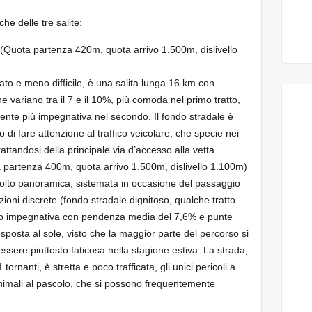
e delle tre salite:
(Quota partenza 420m, quota arrivo 1.500m, dislivello
ntato e meno difficile, è una salita lunga 16 km con
variano tra il 7 e il 10%, più comoda nel primo tratto,
ente più impegnativa nel secondo. Il fondo stradale è
 di fare attenzione al traffico veicolare, che specie nei
tandosi della principale via d’accesso alla vetta.
partenza 400m, quota arrivo 1.500m, dislivello 1.100m)
molto panoramica, sistemata in occasione del passaggio
zioni discrete (fondo stradale dignitoso, qualche tratto
to impegnativa con pendenza media del 7,6% e punte
osta al sole, visto che la maggior parte del percorso si
essere piuttosto faticosa nella stagione estiva. La strada,
ornanti, è stretta e poco trafficata, gli unici pericoli a
animali al pascolo, che si possono frequentemente