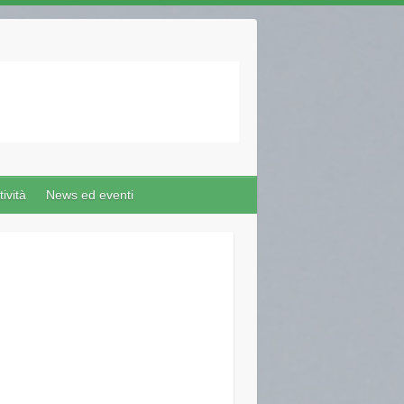
tività
News ed eventi