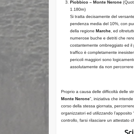
Piobbico – Monte Nerone
(Quota
1.180m)
Si tratta decisamente del versante
pendenza media del 10%, con pun
della regione
Marche
, ed oltretu
numerose buche e detriti che rendo
costantemente ombreggiato ed il per
traffico è completamente inesisten
pericoli maggiori sono logicament
assolutamente da non percorrere 
Proprio a causa delle difficoltà delle st
Monte Nerone
”, iniziativa che intend
corso della stessa giornata, percorrend
organizzatori ed utilizzando l’apposito 
controllo, farsi rilasciare un attestato c
Sc