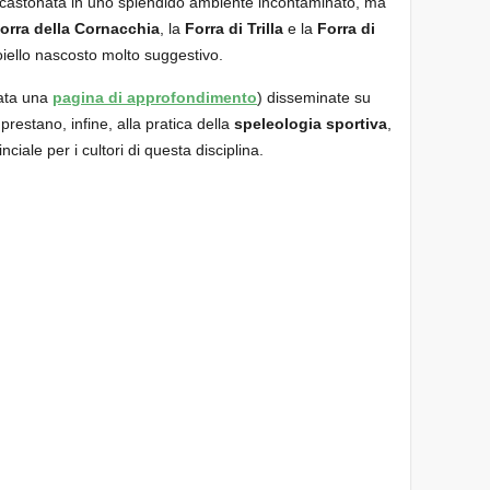
 incastonata in uno splendido ambiente incontaminato, ma
orra della Cornacchia
, la
Forra di Trilla
e la
Forra di
oiello nascosto molto suggestivo.
cata una
pagina di approfondimento
) disseminate su
 prestano, infine, alla pratica della
speleologia sportiva
,
ciale per i cultori di questa disciplina.