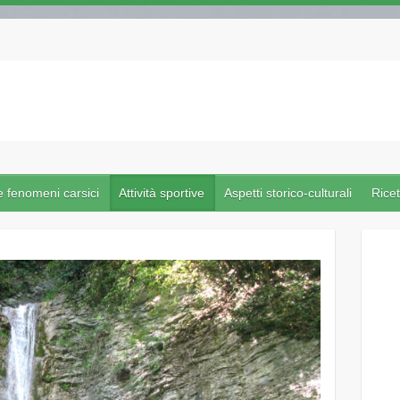
e fenomeni carsici
Attività sportive
Aspetti storico-culturali
Ricet