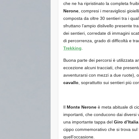
che ne ha ripristinato la completa frui
Nerone
, compresi i meravigliosi gioiell
composta da oltre 30 sentieri tra i qua
sfruttano l’ampio dislivello presente tra
dei sentieri, corredate di immagini scat
di percorrenza, grado di difficoltà e tr
Trekking
.
Buona parte dei percorsi è utilizzata 
eccezione alcuni tracciati, che present
avventurarsi con mezzi a due ruote), o 
cavallo
, soprattutto sui sentieri più com
Il
Monte Nerone
è meta abituale di cicl
importanti, che conducono dai diversi ve
una importante tappa del
Giro d’Itali
cippo commemorativo che si trova sul v
quell’occasione.