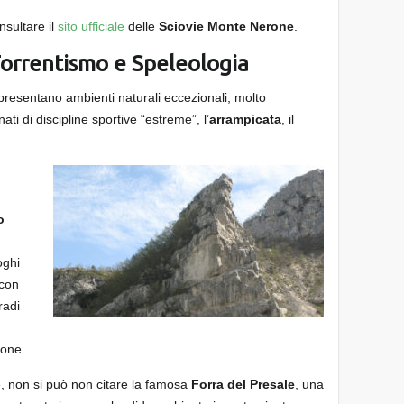
nsultare il
sito ufficiale
delle
Sciovie Monte Nerone
.
Torrentismo e Speleologia
resentano ambienti naturali eccezionali, molto
ati di discipline sportive “estreme”, l’
arrampicata
, il
o
oghi
 con
radi
ione.
e, non si può non citare la famosa
Forra del Presale
, una