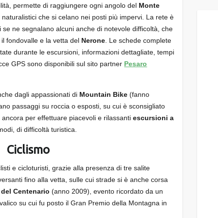
bilità, permette di raggiungere ogni angolo del
Monte
i naturalistici che si celano nei posti più impervi. La rete è
li se ne segnalano alcuni anche di notevole difficoltà, che
 il fondovalle e la vetta del
Nerone
. Le schede complete
tate durante le escursioni, informazioni dettagliate, tempi
acce GPS sono disponibili sul sito partner
Pesaro
anche dagli appassionati di
Mountain Bike
(fanno
ano passaggi su roccia o esposti, su cui è sconsigliato
ancora per effettuare piacevoli e rilassanti
escursioni a
odi, di difficoltà turistica.
Ciclismo
isti e cicloturisti, grazie alla presenza di tre salite
rsanti fino alla vetta, sulle cui strade si è anche corsa
a del Centenario
(anno 2009), evento ricordato da un
alico su cui fu posto il Gran Premio della Montagna in