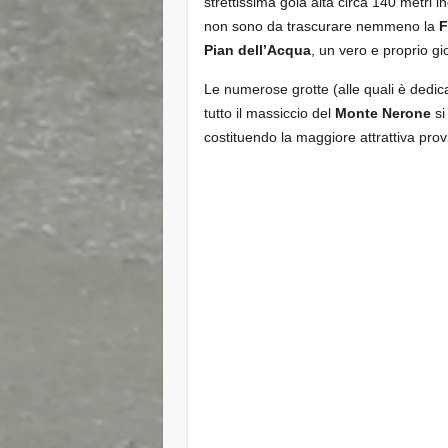
strettissima gola alta circa 140 metri
non sono da trascurare nemmeno la
F
Pian dell’Acqua
, un vero e proprio gi
Le numerose grotte (alle quali è dedi
tutto il massiccio del
Monte Nerone
si
costituendo la maggiore attrattiva provin