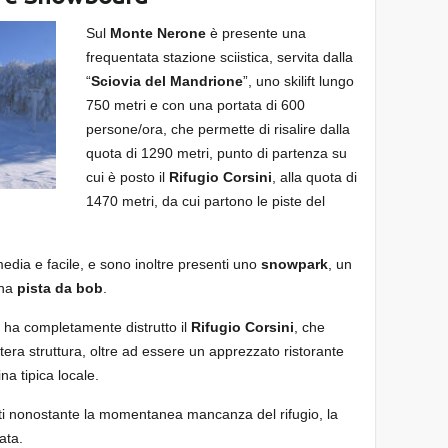
Sul
Monte Nerone
è presente una
frequentata stazione sciistica, servita dalla
“
Sciovia del Mandrione
”, uno skilift lungo
750 metri e con una portata di 600
persone/ora, che permette di risalire dalla
quota di 1290 metri, punto di partenza su
cui è posto il
Rifugio Corsini
, alla quota di
1470 metri, da cui partono le piste del
 media e facile, e sono inoltre presenti uno
snowpark
, un
na
pista da bob
.
 ha completamente distrutto il
Rifugio Corsini
, che
ntera struttura, oltre ad essere un apprezzato ristorante
na tipica locale.
ti nonostante la momentanea mancanza del rifugio, la
ata.