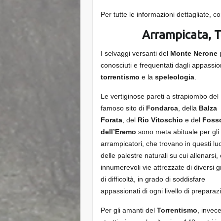
Per tutte le informazioni dettagliate, co
Arrampicata, 
I selvaggi versanti del
Monte Nerone
p
conosciuti e frequentati dagli appassion
torrentismo
e la
speleologia
.
Le vertiginose pareti a strapiombo del
famoso sito di
Fondarca
, della
Balza
Forata
, del
Rio Vitoschio
e del
Foss
dell’Eremo
sono meta abituale per gli
arrampicatori, che trovano in questi lu
delle palestre naturali su cui allenarsi,
innumerevoli vie attrezzate di diversi g
di difficoltà, in grado di soddisfare
appassionati di ogni livello di preparaz
Per gli amanti del
Torrentismo
, invec