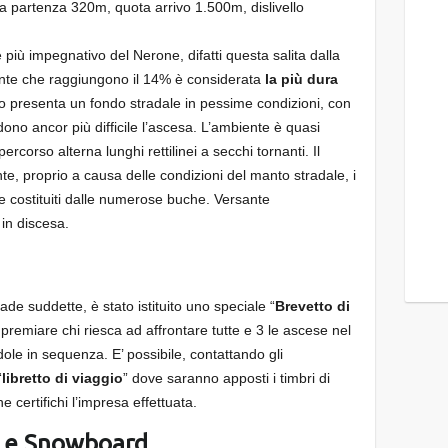
 partenza 320m, quota arrivo 1.500m, dislivello
 più impegnativo del Nerone, difatti questa salita dalla
te che raggiungono il 14% è considerata
la più dura
tto presenta un fondo stradale in pessime condizioni, con
no ancor più difficile l’ascesa. L’ambiente è quasi
corso alterna lunghi rettilinei a secchi tornanti. Il
te, proprio a causa delle condizioni del manto stradale, i
e costituiti dalle numerose buche. Versante
in discesa.
rade suddette, è stato istituito uno speciale “
Brevetto di
e premiare chi riesca ad affrontare tutte e 3 le ascese nel
ole in sequenza. E’ possibile, contattando gli
“
libretto di viaggio
” dove saranno apposti i timbri di
he certifichi l’impresa effettuata.
i e Snowboard